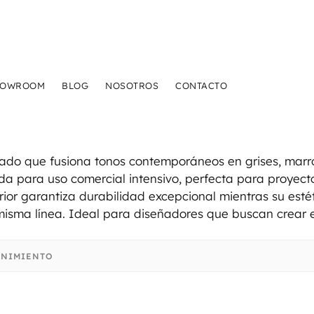
HOWROOM
BLOG
NOSOTROS
CONTACTO
HOWROOM
BLOG
NOSOTROS
CONTACTO
ado que fusiona tonos contemporáneos en grises, marro
da para uso comercial intensivo, perfecta para proyecto
rior garantiza durabilidad excepcional mientras su estét
misma línea. Ideal para diseñadores que buscan crear 
ENIMIENTO